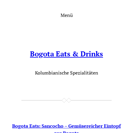
Zum
Inhalt
Menü
springen
Bogota Eats & Drinks
Kolumbianische Spezialitäten
Bogota Eats: Sancocho – Gemüsereicher Eintopf
aus Bogota