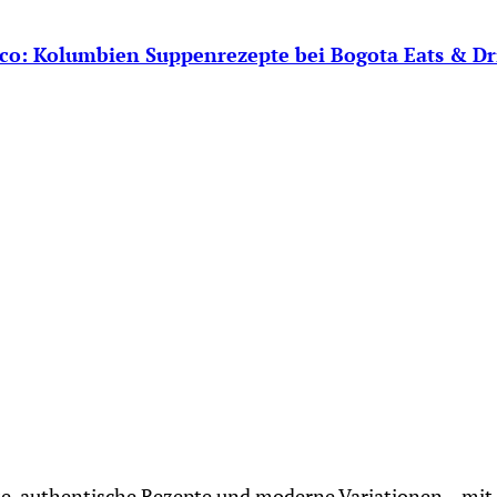
aco: Kolumbien Suppenrezepte bei Bogota Eats & Dr
te, authentische Rezepte und moderne Variationen – mit 