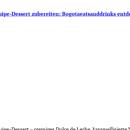
ipe-Dessert zubereiten: Bogotaeatsanddrinks ent
uipe-Dessert – cremiges Dulce de Leche, karamellisierte